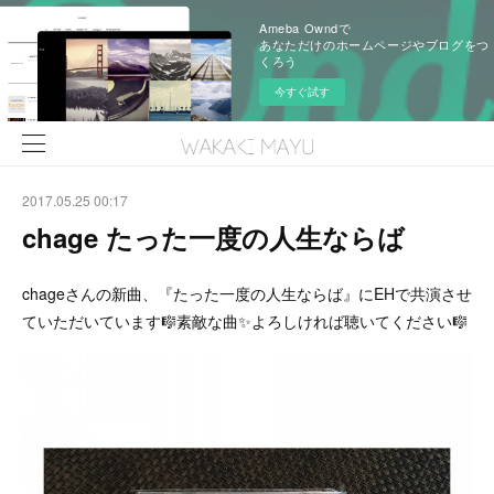
Ameba Owndで
あなただけのホームページやブログをつ
くろう
今すぐ試す
2017.05.25 00:17
chage たった一度の人生ならば
chageさんの新曲、『たった一度の人生ならば』にEHで共演させ
ていただいています🎼素敵な曲✨よろしければ聴いてください🎼