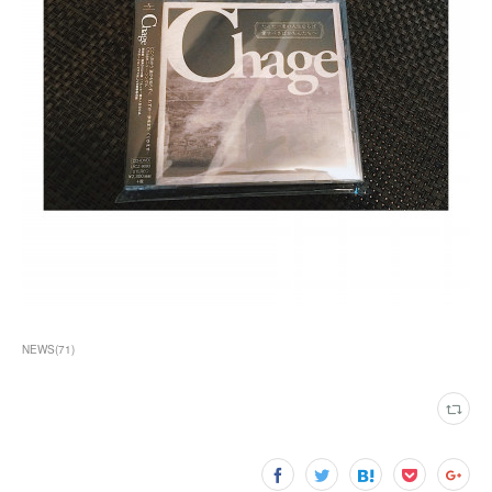
NEWS
(
71
)