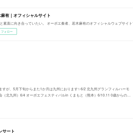
木麻有｜オフィシャルサイト
と素直に向き合っていたい。 オーボエ奏者、若木麻有のオフィシャルウェブサイト
フォロー
すが、5月下旬からまた1か月は九州におります✨6/2 北九州グランフィルハーモ
北九州）6/4 オーボエフェスティバルin くまもと（熊本）6/10.11 0歳からの…
 コンサート