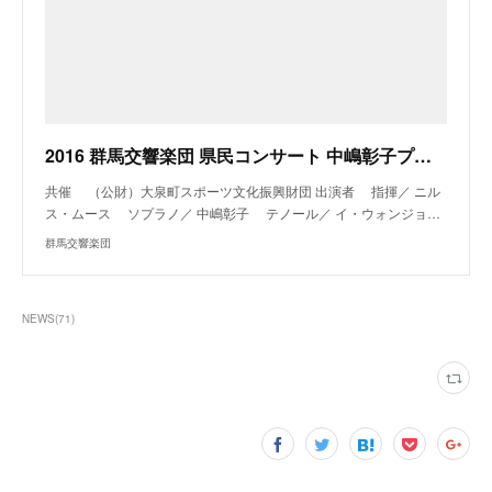
2016 群馬交響楽団 県民コンサート 中嶋彰子プロデュース「歌の力」”みんなで作るオペラの世界” | 群馬交響楽団
共催 （公財）大泉町スポーツ文化振興財団 出演者 指揮／ ニル
ス・ムース ソプラノ／ 中嶋彰子 テノール／ イ・ウォンジョ…
群馬交響楽団
NEWS
(
71
)