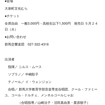
●会場
大泉町文化むら
●チケット
全席自由 一般3,000円・高校生以下1,500円 発売日 ５月２４
日（火）
●お問い合わせ
群馬交響楽団 027-322-4316
出演者
指揮／ ニルス・ムース
ソプラノ／ 中嶋彰子
テノール／ イ・ウォンジョン
合唱／ 群馬大学教育学部音楽専攻合唱団、クール・ファミー
ユ、コール・ドルチェ、メンネルコールじゃお
（合唱指導／山崎法子・沼田真由美・栗原順子）