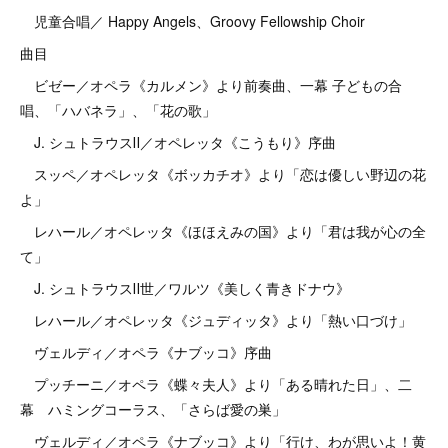
児童合唱／ Happy Angels、Groovy Fellowship Choir
曲目
ビゼー／オペラ《カルメン》より前奏曲、一幕 子どもの合
唱、「ハバネラ」、「花の歌」
J. シュトラウスⅡ／オペレッタ《こうもり》序曲
スッペ／オペレッタ《ボッカチオ》より「恋は優しい野辺の花
よ」
レハール／オペレッタ《ほほえみの国》より「君は我が心の全
て」
J. シュトラウスⅡ世／ワルツ《美しく青きドナウ》
レハール／オペレッタ《ジュディッタ》より「熱い口づけ」
ヴェルディ／オペラ《ナブッコ》序曲
プッチーニ／オペラ《蝶々夫人》より「ある晴れた日」、二
幕 ハミングコーラス、「さらば愛の巣」
ヴェルディ／オペラ《ナブッコ》より「行け、わが思いよ！黄