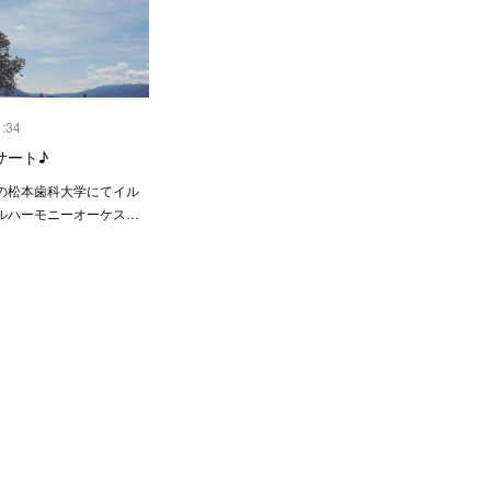
1:34
サート♪
の松本歯科大学にてイル
ルハーモニーオーケス…