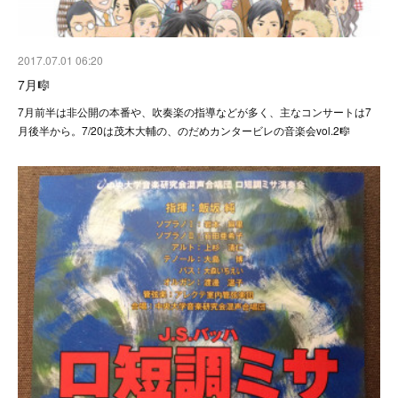
2017.07.01 06:20
7月🎼
7月前半は非公開の本番や、吹奏楽の指導などが多く、主なコンサートは7
月後半から。7/20は茂木大輔の、のだめカンタービレの音楽会vol.2🎼