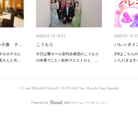
2020.01.19 16:31
2020.01.10 1
ル小倉 テ…
こうもり
バレンタイ
イヤルホテルに
今日は響ホール室内合奏団のこうもり
2/9はこちら
美さんと共…
の本番でした✨松村マエストロと、…
いただきます✨
(C) 2016 WAKAKI Mayu & CROSS ART Inc. Photo by Taira Tairadate
Powered by
無料でホームページをつくろう
AmebaOwnd