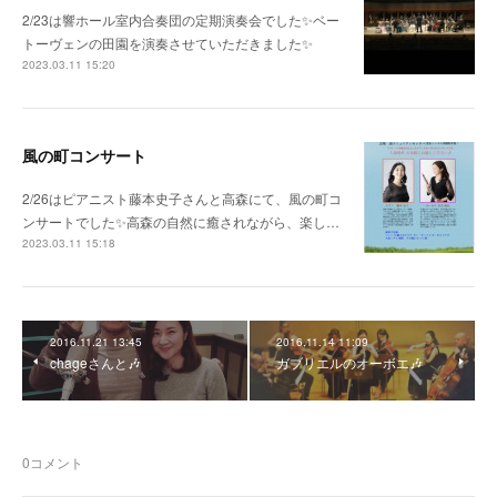
2/23は響ホール室内合奏団の定期演奏会でした✨ベー
トーヴェンの田園を演奏させていただきました✨
2023.03.11 15:20
風の町コンサート
2/26はピアニスト藤本史子さんと高森にて、風の町コ
ンサートでした✨高森の自然に癒されながら、楽し…
2023.03.11 15:18
2016.11.21 13:45
2016.11.14 11:09
chageさんと🎶
ガブリエルのオーボエ🎶
0
コメント