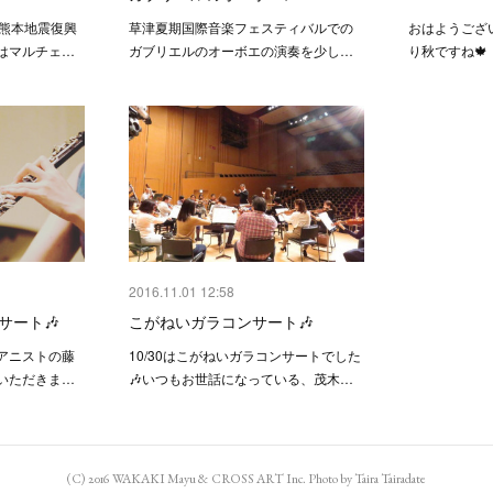
の熊本地震復興
草津夏期国際音楽フェスティバルでの
おはようござ
はマルチェ…
ガブリエルのオーボエの演奏を少し…
り秋ですね🍁
2016.11.01 12:58
ンサート🎶
こがねいガラコンサート🎶
ピアニストの藤
10/30はこがねいガラコンサートでした
いただきま…
🎶いつもお世話になっている、茂木…
(C) 2016 WAKAKI Mayu & CROSS ART Inc. Photo by Taira Tairadate