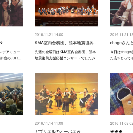
2016.11.21 14:00
2016.11.21 1

KMA室内合奏団、熊本地震復興…
chageさんと
ンデアミュー
先週の金曜日はKMA室内合奏団、熊本
今日はchag
、新宿のJDR…
地震復興支援応援コンサートでした🎶
た📀✨とって
2016.11.14 11:09
2016.11.08 0
ガブリエルのオーボエ🎶
🍁🍁🍁